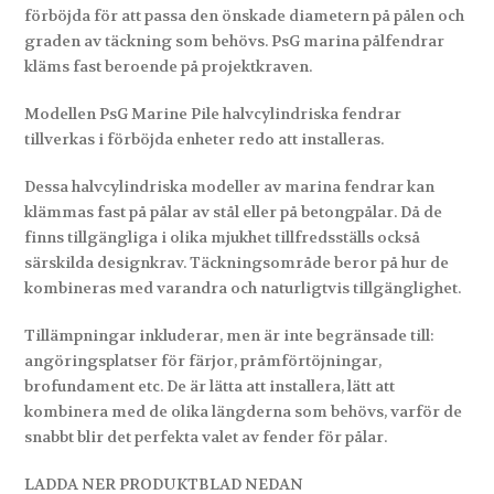
förböjda för att passa den önskade diametern på pålen och
graden av täckning som behövs. PsG marina pålfendrar
kläms fast beroende på projektkraven.
Modellen PsG Marine Pile halvcylindriska fendrar
tillverkas i förböjda enheter redo att installeras.
Dessa halvcylindriska modeller av marina fendrar kan
klämmas fast på pålar av stål eller på betongpålar. Då de
finns tillgängliga i olika mjukhet tillfredsställs också
särskilda designkrav. Täckningsområde beror på hur de
kombineras med varandra och naturligtvis tillgänglighet.
Tillämpningar inkluderar, men är inte begränsade till:
angöringsplatser för färjor, pråmförtöjningar,
brofundament etc. De är lätta att installera, lätt att
kombinera med de olika längderna som behövs, varför de
snabbt blir det perfekta valet av fender för pålar.
LADDA NER PRODUKTBLAD NEDAN