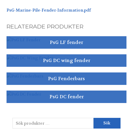
PsG-Marine-Pile-Fender-Information.pdf
RELATERADE PRODUKTER
PsG LF fender
PsG DC wing fender
PsG Fenderbars
PsG DC fender
Sök