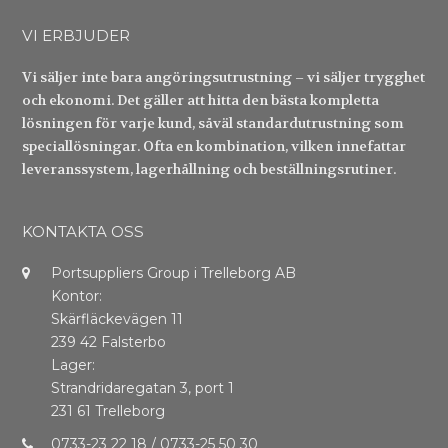
VI ERBJUDER
Vi säljer inte bara angöringsutrustning – vi säljer trygghet
och ekonomi. Det gäller att hitta den bästa kompletta
lösningen för varje kund, såväl standardutrustning som
speciallösningar. Ofta en kombination, vilken innefattar
leveranssystem, lagerhållning och beställningsrutiner.
KONTAKTA OSS
Portsuppliers Group i Trelleborg AB
Kontor:
Skärfläckevägen 11
239 42 Falsterbo
Lager:
Strandridaregatan 3, port 1
231 61 Trelleborg
0733-23 22 18 / 0733-25 50 30